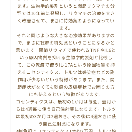
ます。生物学的製剤というと関節リウマチの分
野では10年前に登場し、リウマチの治療を大き
く改善させて、まさに特効薬のようになってい
ます。
それと同じような大きな治療効果がありますの
で、まさに乾癬の特効薬ということになるかと
思います。関節リウマチで使われるTNFやIL6と
いう原因物質を抑える生物学的製剤と比較し
て、この乾癬で使うIL-17Aという原因物質を抑
えるコセンティクス、トルツは感染症などの副
作用が少ないという特徴があります。また、関
節症状がなくても乾癬の皮膚症状でお困りの方
にも使えるという特徴があります。
コセンティクスは、最初の1か月は毎週、翌月か
らは4週毎に使う自己注射薬になります。トルツ
は最初の3か月は2週おき、その後は4週おきに使
う自己注射薬になりまず。
3割負担でコセンティクス1本約2万円、トルツ約