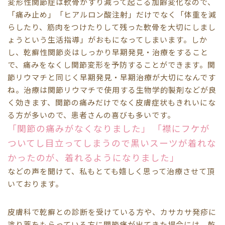
変形性関節症は軟骨がすり減って起こる加齢変化なので、
「痛み止め」「ヒアルロン酸注射」だけでなく「体重を減
らしたり、筋肉をつけたりして残った軟骨を大切にしまし
ょうという生活指導」がおもになってしまいます。しか
し、乾癬性関節炎はしっかり早期発見・治療をすること
で、痛みをなくし関節変形を予防することができます。関
節リウマチと同じく早期発見・早期治療が大切になんです
ね。治療は関節リウマチで使用する生物学的製剤などが良
く効きます、関節の痛みだけでなく皮膚症状もきれいにな
る方が多いので、患者さんの喜びも多いです。
「関節の痛みがなくなりました」
「襟にフケが
ついてし目立ってしまうので黒いスーツが着れな
かったのが、着れるようになりました」
などの声を聞けて、私もとても嬉しく思って治療させて頂
いております。
皮膚科で乾癬との診断を受けている方や、カサカサ発疹に
塗り薬をもらっている方に関節痛が出てきた場合には、乾