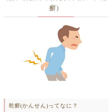
癬）
乾癬(かんせん)ってなに？