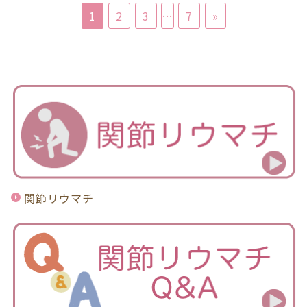
1
2
3
…
7
»
関節リウマチ