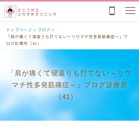
nav
トップページ
»
ブログ
»
「肩が痛くて寝返りも打てない～リウマチ性多発筋痛症～」ブ
ログ診療所（41）
「肩が痛くて寝返りも打てない～リウ
マチ性多発筋痛症～」ブログ診療所
（41）