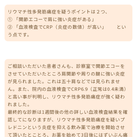
リウマチ性多発筋痛症を疑うポイントは２つ、
① 「関節エコーで肩に強い炎症がある」
② 「血液検査でCRP（炎症の数値）が高い」 とい
う点です。
ご相談いただいた患者さんも、診察室で関節エコーを
させていただいたところ肩関節や周りの腱に強い炎症
が見られました。これは五十肩などでは見られませ
ん。また、院内の血液検査でCRP6.9（正常は0.4未満）
と高い事が判明し、リウマチ性多発筋痛症が強く疑わ
れました。
最終的な診断は1週間後の他の詳しい血液検査結果を確
認してになりますが、リウマチ性多発筋痛症を疑いプ
レドニンという炎症を抑える飲み薬で治療を開始させ
て頂いたとことろ、お薬を始めて3日後にはずいぶん痛