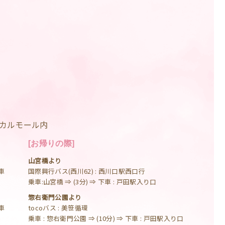
ィカルモール内
[お帰りの際]
山宮橋より
車
国際興行バス(西川62) : 西川口駅西口行
乗車:山宮橋 ⇒ (3分) ⇒ 下車 : 戸田駅入り口
惣右衛門公園より
車
tocoバス : 美笹循環
乗車 : 惣右衛門公園 ⇒ (10分) ⇒ 下車 : 戸田駅入り口