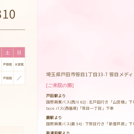
310
埼玉県戸田市笹目1丁目33-7 笹目メデ
[ご来院の際]
戸田駅より
国際興業バス(西川 62) : 北戸田行き「山宮橋」下
taco バス(西循環)「笹目一丁目」下車
蕨駅より
国際興業バス(蕨 54) : 下笹目行き「新曽芦原」下
南浦和駅より