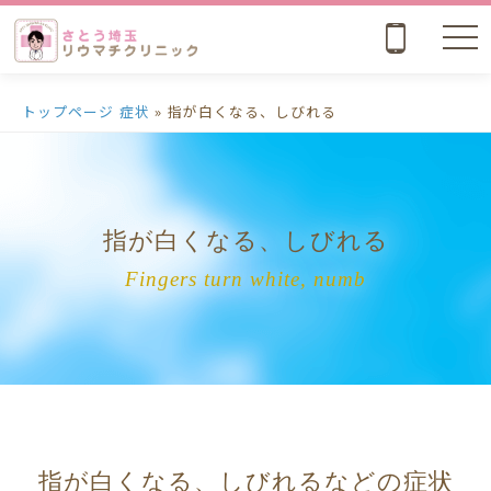
nav
トップページ
症状
»
指が白くなる、しびれる
指が白くなる、しびれる
Fingers turn white, numb
指が白くなる、しびれるなどの症状